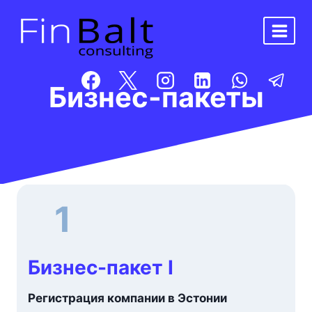
Перейти
к
содержимому
Бизнес-пакеты
1
Бизнес-пакет I
Регистрация компании в Эстонии