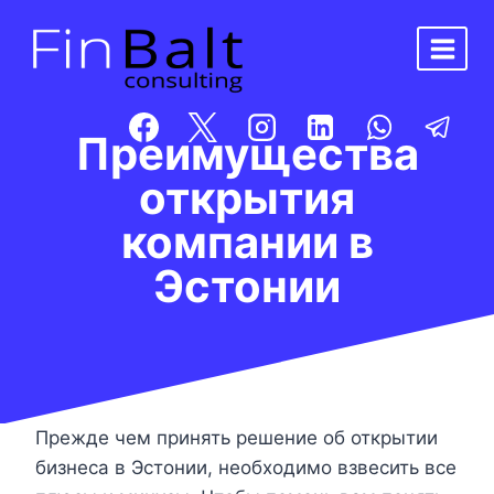
Перейти
к
содержимому
Преимущества
открытия
компании в
Эстонии
Прежде чем принять решение об открытии
бизнеса в Эстонии, необходимо взвесить все