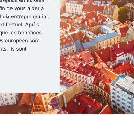
eprise en Estonie, il
fin de vous aider à
oix entrepreneurial,
et factuel. Après
 que les bénéfices
ays européen sont
s, ils sont