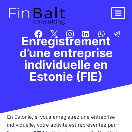
Aller
au
contenu
Enregistrement
d’une entreprise
individuelle en
Estonie (FIE)
En Estonie, si vous enregistrez une entreprise
individuelle, votre activité est représentée par