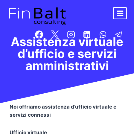
Salta
al
contenuto
Assistenza virtuale
d’ufficio e servizi
amministrativi
Noi offriamo assistenza d’ufficio virtuale e
servizi connessi
Ufficio virtuale