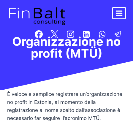
Salta
al
contenuto
Organizzazione no
profit (MTÜ)
È veloce e semplice registrare un’organizzazione
no profit in Estonia, al momento della
registrazione al nome scelto dall’associazione è
necessario far seguire l’acronimo MTÜ.