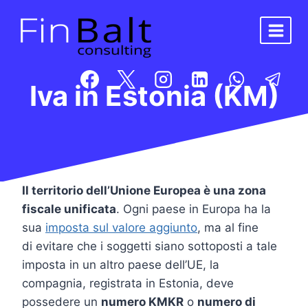
Salta
al
contenuto
Iva in Estonia (KM)
Il territorio dell’Unione Europea è una zona
fiscale unificata
. Ogni paese in Europa ha la
sua
imposta sul valore aggiunto
, ma al fine
di evitare che i soggetti siano sottoposti a tale
imposta in un altro paese dell’UE, la
compagnia, registrata in Estonia, deve
possedere un
numero KMKR
o
numero di